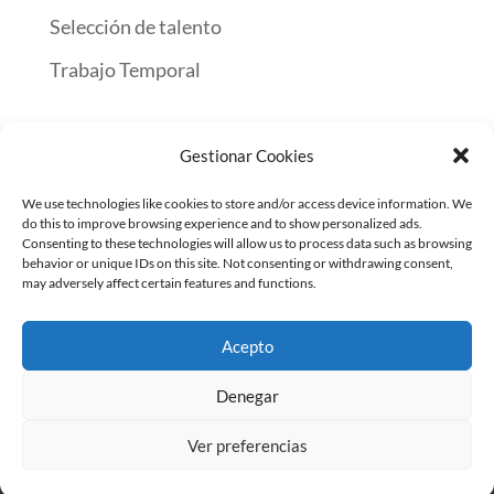
Selección de talento
Trabajo Temporal
Gestionar Cookies
Inicio
Encuentra Trabajo
Servicios a empresas
We use technologies like cookies to store and/or access device information. We
Contacto
do this to improve browsing experience and to show personalized ads.
Consenting to these technologies will allow us to process data such as browsing
behavior or unique IDs on this site. Not consenting or withdrawing consent,
may adversely affect certain features and functions.
© INTERIM GROUP | ETT · OUTSOURCING · SELECCIÓN
· FORMACIÓN | Todos los derechos reservados
Acepto
Términos de uso
|
Política de privacidad
|
Política de
Cookies
|
Política Integrada
|
Canal ético
Denegar
Ver preferencias