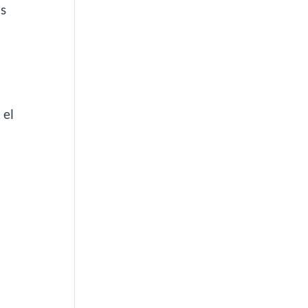
os
 el