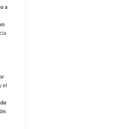
o a
no
cia
or
y el
 de
ión
.