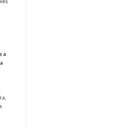
bles
e a
la
.
ra,
n