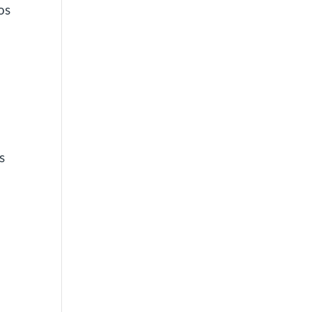
os
s
s