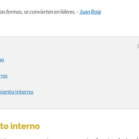
las formas, se convierten en líderes. -
Juan Roig
no
erno
miento interno
to interno