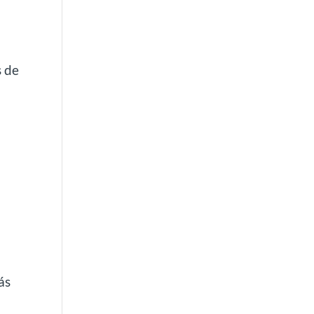
s de
ás