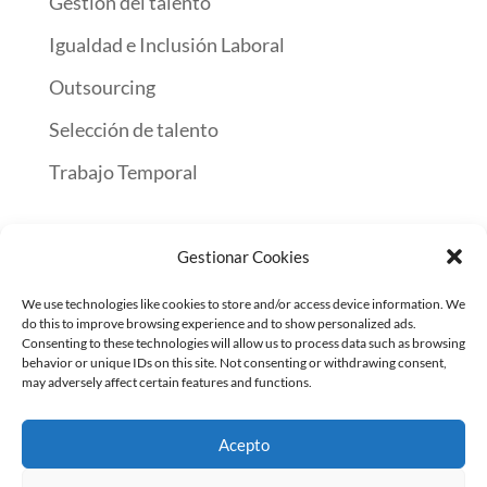
Gestión del talento
Igualdad e Inclusión Laboral
Outsourcing
Selección de talento
Trabajo Temporal
Gestionar Cookies
Inicio
Encuentra Trabajo
Servicios a empresas
We use technologies like cookies to store and/or access device information. We
Contacto
do this to improve browsing experience and to show personalized ads.
Consenting to these technologies will allow us to process data such as browsing
behavior or unique IDs on this site. Not consenting or withdrawing consent,
may adversely affect certain features and functions.
© INTERIM GROUP | ETT · OUTSOURCING · SELECCIÓN
· FORMACIÓN | Todos los derechos reservados
Acepto
Términos de uso
|
Política de privacidad
|
Política de
Cookies
|
Política Integrada
|
Canal ético