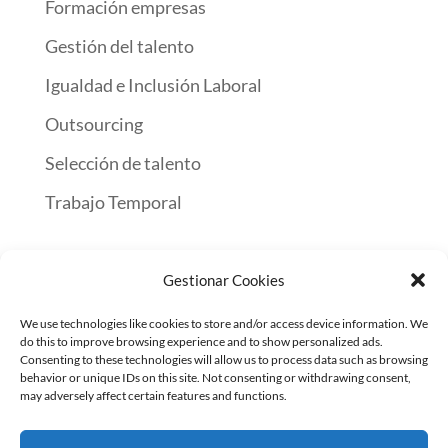
Formación empresas
Gestión del talento
Igualdad e Inclusión Laboral
Outsourcing
Selección de talento
Trabajo Temporal
Gestionar Cookies
Inicio
Encuentra Trabajo
Servicios a empresas
We use technologies like cookies to store and/or access device information. We
Contacto
do this to improve browsing experience and to show personalized ads.
Consenting to these technologies will allow us to process data such as browsing
behavior or unique IDs on this site. Not consenting or withdrawing consent,
may adversely affect certain features and functions.
© INTERIM GROUP | ETT · OUTSOURCING · SELECCIÓN
· FORMACIÓN | Todos los derechos reservados