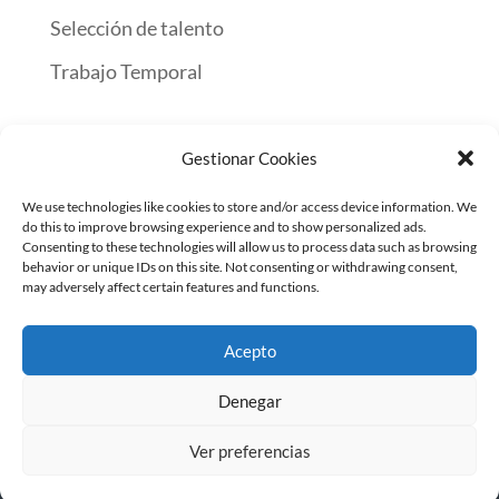
Selección de talento
Trabajo Temporal
Gestionar Cookies
Inicio
Encuentra Trabajo
Servicios a empresas
We use technologies like cookies to store and/or access device information. We
Contacto
do this to improve browsing experience and to show personalized ads.
Consenting to these technologies will allow us to process data such as browsing
behavior or unique IDs on this site. Not consenting or withdrawing consent,
may adversely affect certain features and functions.
© INTERIM GROUP | ETT · OUTSOURCING · SELECCIÓN
· FORMACIÓN | Todos los derechos reservados
Acepto
Términos de uso
|
Política de privacidad
|
Política de
Cookies
|
Política Integrada
|
Canal ético
Denegar
Ver preferencias