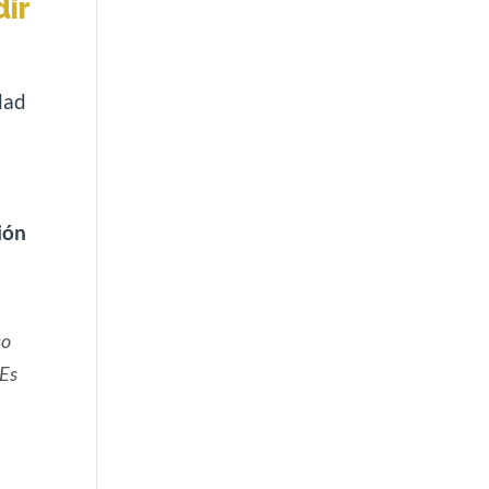
dir
dad
ión
so
Es