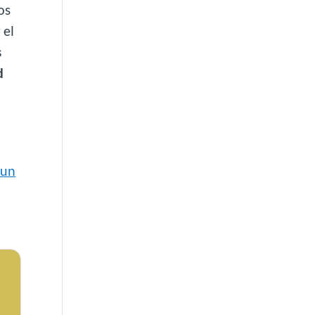
os
 el
s
d
 un