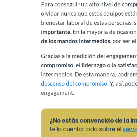
Para conseguir un alto nivel de comp
olvidar nunca que estos equipos está
bienestar laboral de estas personas,
importante.
En la mayoría de ocasion
de los mandos intermedios
, por ser e
Gracias a la medición del engagement
compromiso
, el
liderazgo
o la
satisfa
intermedios. De esta manera, podre
descenso del compromiso.
Y, así, pod
engagement.
¿No estás convencido de la i
te lo cuenta todo sobre el
servi