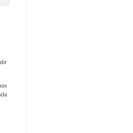
dir
nos
ada