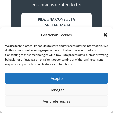
encantados de atenderte:
PIDE UNA CONSULTA
ESPECIALIZADA
Gestionar Cookies
We use technologies like cookies to store and/or access device information. We
do this to improve browsing experience and to show personalized ads.
Consenting to these technologies will allow us to process data such as browsing
behavior or unique IDs on this site. Not consenting or withdrawing consent,
may adversely affect certain features and functions.
Acepto
Denegar
Ver preferencias
Equipo de redacción de INTERIM GROUP