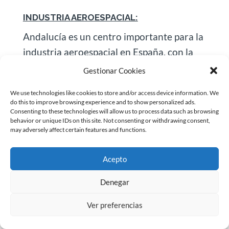
INDUSTRIA AEROESPACIAL:
Andalucía es un centro importante para la
industria aeroespacial en España, con la
presencia de empresas como Airbus y
Gestionar Cookies
Boeing
, así como de numerosas empresas
We use technologies like cookies to store and/or access device information. We
de fabricación de componentes y sistemas
do this to improve browsing experience and to show personalized ads.
aeroespaciales. La región es líder en la
Consenting to these technologies will allow us to process data such as browsing
behavior or unique IDs on this site. Not consenting or withdrawing consent,
fabricación de aviones militares y civiles,
may adversely affect certain features and functions.
así como en la producción de satélites y
componentes espaciales.
Acepto
Denegar
INDUSTRIA DE LA CONSTRUCCIÓN Y LA
INGENIERÍA CIVIL:
Ver preferencias
La industria de la construcción es otro