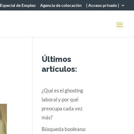
 Especial de Empleo
Agencia de colocación
| Acceso privado |
Últimos
artículos:
¿Qué es el ghosting
laboral y por qué
preocupa cada vez
más?
Búsqueda booleana: