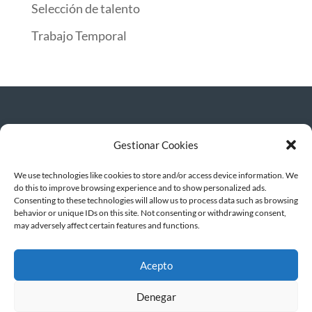
Selección de talento
Trabajo Temporal
Gestionar Cookies
© INTERIM GROUP | ETT · OUTSOURCING ·
SELECCIÓN · FORMACIÓN | Todos los
derechos reservados
We use technologies like cookies to store and/or access device information. We
do this to improve browsing experience and to show personalized ads.
Términos de uso
|
Política de privacidad
|
Consenting to these technologies will allow us to process data such as browsing
behavior or unique IDs on this site. Not consenting or withdrawing consent,
Política de Cookies
|
Política integrada de
may adversely affect certain features and functions.
Calidad
|
Canal ético
Acepto
Denegar