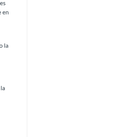
nes
e en
o la
 la