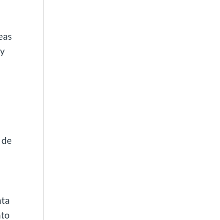
a
eas
 y
n de
nta
nto