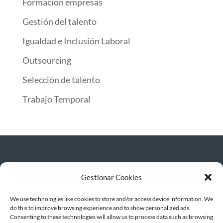
Formación empresas
Gestión del talento
Igualdad e Inclusión Laboral
Outsourcing
Selección de talento
Trabajo Temporal
Gestionar Cookies
© INTERIM GROUP | ETT · OUTSOURCING ·
SELECCIÓN · FORMACIÓN | Todos los
We use technologies like cookies to store and/or access device information. We
derechos reservados
do this to improve browsing experience and to show personalized ads.
Términos de uso
|
Política de privacidad
|
Consenting to these technologies will allow us to process data such as browsing