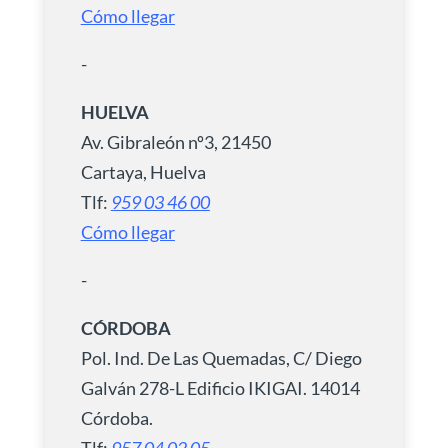
Cómo llegar
-
HUELVA
Av. Gibraleón nº3, 21450
Cartaya, Huelva
Tlf:
959 03 46 00
Cómo llegar
-
CÓRDOBA
Pol. Ind. De Las Quemadas, C/ Diego
Galván 278-L Edificio IKIGAI. 14014
Córdoba.
Tlf:
957 04 02 05