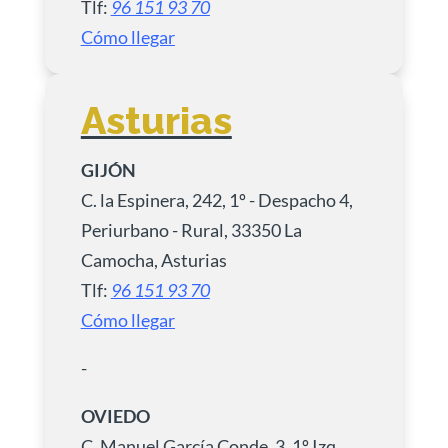
Tlf:
96 151 93 70
Cómo llegar
Asturias
GIJÓN
C. la Espinera, 242, 1º - Despacho 4,
Periurbano - Rural, 33350 La
Camocha, Asturias
Tlf:
96 151 93 70
Cómo llegar
-
OVIEDO
C. Manuel García Conde, 3, 1º Izq,