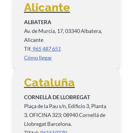
Alicante
ALBATERA
Av. de Murcia, 17, 03340 Albatera,
Alicante
Tlf.
965 487 651
Cómo llegar
Cataluña
CORNELLÀ DE LLOBREGAT
Plaça de la Pau s/n, Edificio 3, Planta
3, OFICINA 323; 08940 Cornellá de
Llobregat Barcelona.
Tlf.tel:
961519370